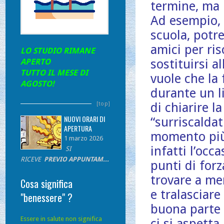
termine, ma 
Ad esempio, 
scuola, potr
amici per ri
LO STUDIO RIMANE
sostituirsi 
APERTO
TUTTO IL MESE DI
vuole che la 
AGOSTO!
durante un l
di chiarire l
[top]
NUOVI ORARI DI
“surriscalda
APERTURA
momento più 
1 marzo 2026
infatti l’occ
SI
RICEVE
PREVIO APPUNTAM...
punti di forz
trovare a me
Cosa significa
e tralasciare
"benessere" ?
buona parte d
Essere in salute non significa
ci si aspetta.