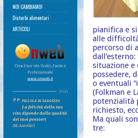
NOI CAMBIAMO!
Disturbi alimentari
pianifica e s
ARTICOLI
alle difficol
percorso di 
dall’esterno:
situazione e 
Crea il tuo sito Gratis, Facile e
possedere, d
Professionale!
www.onweb.it
o eventuali “
(Folkman e La
[top]
potenzialità 
PILLOLA DI SAGGEZZA
La felicità della tua
richiesto, ec
vita dipende dalla qualità
Ma quali son
dei tuoi pensieri
(M.Aurelio)
tre: