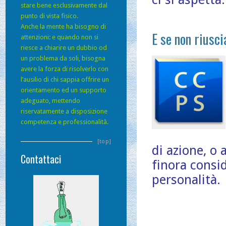
stare bene esclusivamente dal
punto di vista fisico.
Anche la mente ha bisogno di
E se non riusc
attenzioni: e quando non si
riesce a chiarire un dubbio od
un problema da soli, bisogna
avere la forza di risolverlo con
l’ausilio di chi sappia offrire un
orientamento ed un supporto
adeguato, mettendo
riservatamente a disposizione
competenza e professionalità.
[top]
di azione, o 
Contattaci
finora consi
personalità.