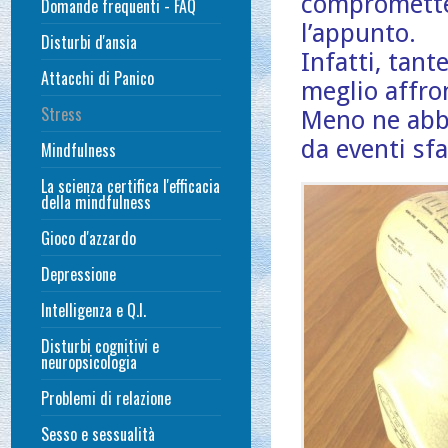
comprometter
Domande frequenti - FAQ
l’appunto.
Disturbi d'ansia
Infatti, tant
Attacchi di Panico
meglio affro
Stress
Meno ne abbi
da eventi sfa
Mindfulness
La scienza certifica l'efficacia
della mindfulness
Gioco d'azzardo
Depressione
Intelligenza e Q.I.
Disturbi cognitivi e
neuropsicologia
Problemi di relazione
Sesso e sessualità