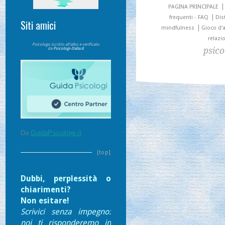
PAGINA PRINCIPALE
frequenti - FAQ
Dis
Siti amici
mindfulness
Gioco d'
relazi
Psicologo iscritto all'albo e verificato
psico
da
Psicologi-Italia.it
Da
GuidaPsicologi.it
[top]
D
ubbi, perplessità o
chiarimenti?
Non esitare!
Scrivici senza impegno:
noi ti risponderemo in