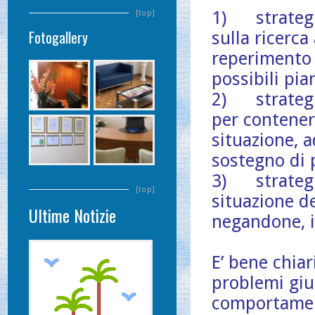
1) strateg
[top]
Fotogallery
sulla ricerca
reperimento 
possibili pia
2) strateg
per contener
situazione, 
sostegno di 
3) strateg
[top]
situazione de
Ultime Notizie
negandone, in
E’ bene chiar
problemi gius
comportament